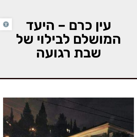
הזמנת שולחן
הזמנת שולחן
אירועי דצמבר
מועדון לקוחות
055-4534757
עין כרם – היעד
פתח סרגל 
המושלם לבילוי של
שבת רגועה