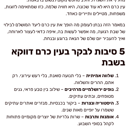
עין כרם היא לא עוד שכונה, היא חוויה שלמה, כזו שמתאימה לזוגות,
משפחות, מטיילים ותיירים כאחד.
במאמר הזה נבחן לעומק מה הופך את עין כרם ליעד המושלם לבילוי
של שבת רגועה, מה אפשר לעשות בה, איפה כדאי לעצור לארוחה,
ואיך להעביר יום שלם של הנאה ברוגע ובנחת.
5
סיבות לבקר בעין כרם דווקא
בשבת
שלווה אמיתית
– בלי תנועה סואנת, בלי רעש עירוני. רק
אתם, ההרים והשלווה.
נופים ירושלמיים מרהיבים
– שילוב בין טבע פראי, גנים
מטופחים, ובתים עתיקים.
היסטוריה ונצרות
– ביקור בכנסיות, מנזרים ואתרים עתיקים
ששמרו על יופיים מאות שנים.
אומנות ותרבות
– שרות גלריות של יוצרים מקומיים פתוחות
לקהל בסופי השבוע.